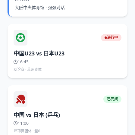
大阪中央体育馆 · 强强对话
进行中
中国U23 vs 日本U23
16:45
友谊赛 · 苏州奥体
已完成
中国 vs 日本 (乒乓)
11:00
世锦赛团体 · 釜山