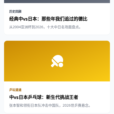
历史回顾
经典中vs日本：那些年我们追过的德比
从2004亚洲杯到2026，十大中日名场面盘点。
乒坛速递
中vs日本乒乓球：新生代挑战王者
张本智和领衔日本队冲击中国队，2026世乒赛悬念。