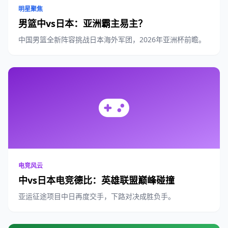
明星聚焦
男篮中vs日本：亚洲霸主易主？
中国男篮全新阵容挑战日本海外军团，2026年亚洲杯前瞻。
电竞风云
中vs日本电竞德比：英雄联盟巅峰碰撞
亚运征途项目中日再度交手，下路对决成胜负手。